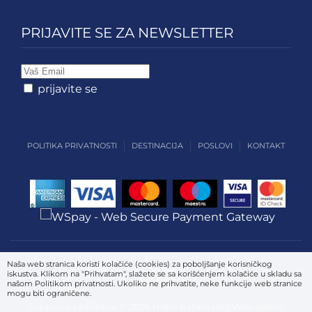
PRIJAVITE SE ZA NEWSLETTER
prijavite se
POLITIKA PRIVATNOSTI
DESTINACIJA
POSLOVI
KONTAKT
Naša web stranica koristi kolačiće (cookies) za poboljšanje korisničkog
iskustva. Klikom na "Prihvatam", slažete se sa korišćenjem kolačiće u skladu sa
NA VRH
našom Politikom privatnosti. Ukoliko ne prihvatite, neke funkcije web stranice
mogu biti ograničene.
Sva prava zadežana © 2026 Hotel Katamare | Web sistem