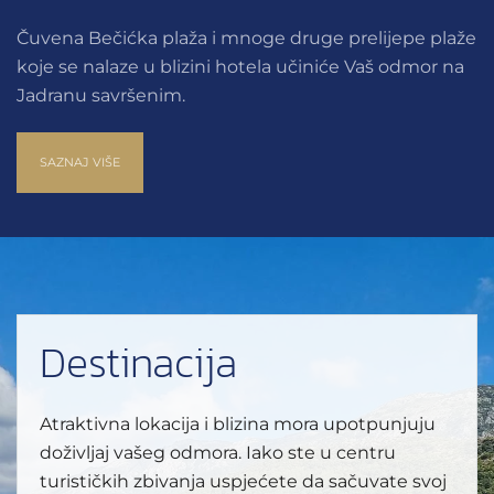
Čuvena Bečićka plaža i mnoge druge prelijepe plaže
koje se nalaze u blizini hotela učiniće Vaš odmor na
Jadranu savršenim.
SAZNAJ VIŠE
Destinacija
Atraktivna lokacija i blizina mora upotpunjuju
doživljaj vašeg odmora. Iako ste u centru
turističkih zbivanja uspjećete da sačuvate svoj